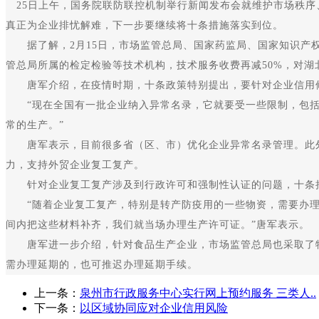
25日上午，国务院联防联控机制举行新闻发布会就维护市场秩序
真正为企业排忧解难，下一步要继续将十条措施落实到位。
据了解，2月15日，市场监管总局、国家药监局、国家知识产权
管总局所属的检定检验等技术机构，技术服务收费再减50%，对
唐军介绍，在疫情时期，十条政策特别提出，要针对企业信用修
“现在全国有一批企业纳入异常名录，它就要受一些限制，包括
常的生产。”
唐军表示，目前很多省（区、市）优化企业异常名录管理。此外
力，支持外贸企业复工复产。
针对企业复工复产涉及到行政许可和强制性认证的问题，十条措
“随着企业复工复产，特别是转产防疫用的一些物资，需要办理
间内把这些材料补齐，我们就当场办理生产许可证。”唐军表示。
唐军进一步介绍，针对食品生产企业，市场监管总局也采取了特
需办理延期的，也可推迟办理延期手续。
上一条：
泉州市行政服务中心实行网上预约服务 三类人..
下一条：
以区域协同应对企业信用风险