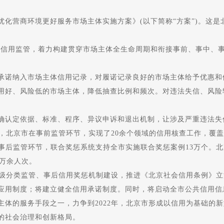
营商环境更好服务市场主体实施方案》(以下简称“方案”)。这是
信用监管，着力构建贯穿市场主体全生命周期和衔接事前、事中、事
诺纳入市场主体信用记录，对履诺记录良好的市场主体给予优惠和
好、风险低的市场主体，降低抽查比例和频次。对违法失信、风险
认定依据、标准、程序、异议申诉和退出机制，让涉及严重违法失
，北京市在事前监管环节，实现了20余个领域的信用核查工作，覆
事后监管环节，联合奖惩系统支持全市实施联合奖惩案例13万个。北京
8万余人次。
级分类监管、事后信用奖惩机制建设，推进《北京社会信用条例》立
应用制度；将建立健全信用承诺制度。同时，将启动全市公共信用信
的服务手段之一，力争到2022年，北京市形成以信用为基础的新
的社会治理和创新格局。