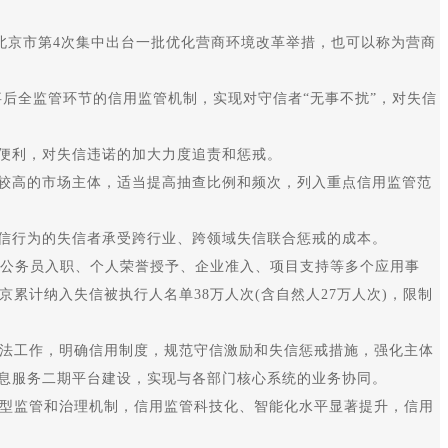
北京市第4次集中出台一批优化营商环境改革举措，也可以称为营商
后全监管环节的信用监管机制，实现对守信者“无事不扰”，对失信
便利，对失信违诺的加大力度追责和惩戒。
较高的市场主体，适当提高抽查比例和频次，列入重点信用监管范
信行为的失信者承受跨行业、跨领域失信联合惩戒的成本。
盖公务员入职、个人荣誉授予、企业准入、项目支持等多个应用事
累计纳入失信被执行人名单38万人次(含自然人27万人次)，限制
法工作，明确信用制度，规范守信激励和失信惩戒措施，强化主体
息服务二期平台建设，实现与各部门核心系统的业务协同。
型监管和治理机制，信用监管科技化、智能化水平显著提升，信用